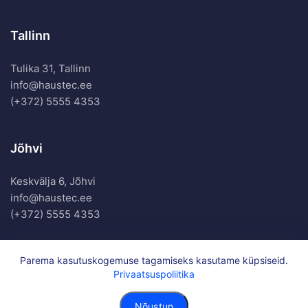
Tallinn
Tulika 31, Tallinn
info@haustec.ee
(+372) 5555 4353
Jõhvi
Keskvälja 6, Jõhvi
info@haustec.ee
(+372) 5555 4353
Parema kasutuskogemuse tagamiseks kasutame küpsiseid.
Privaatsuspoliitika
Haustec OÜ. Kõik õigused kaitstud.
Privaatsuspoliitika
Nõustun