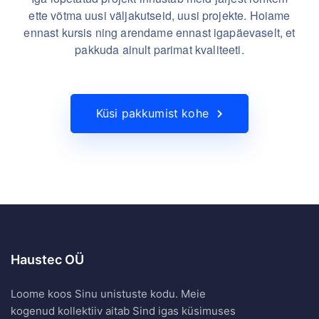
ette võtma uusi väljakutseid, uusi projekte. Hoiame
ennast kursis ning arendame ennast igapäevaselt, et
pakkuda ainult parimat kvaliteeti.
Küsi pakkumist kohe
Haustec OÜ
Loome koos Sinu unistuste kodu. Meie
kogenud kollektiiv aitab Sind igas küsimuses