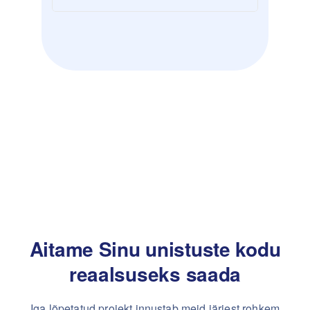
Aitame Sinu unistuste kodu
reaalsuseks saada
Iga lõpetatud projekt innustab meid järjest rohkem